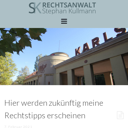
Skip
to
content
© S. Kullmann
Hier werden zukünftig meine
Rechtstipps erscheinen
7. Februar 2021