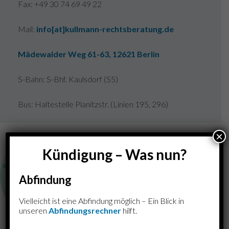
Fax: +49 30 74 69 49 22
Mail:
info[at]kullmann-rechtsberatung.de
Mädewalder Weg 61-63
, 12621 Berlin
S-Bahn: S-Bhf. Kaulsdorf (S5)
Bus: Haltestelle Planitzstr. (Linien 195, 296)
×
Kündigung – Was nun?
Abfindung
Vielleicht ist eine Abfindung möglich – Ein Blick in
unseren
Abfindungsrechner
hilft.